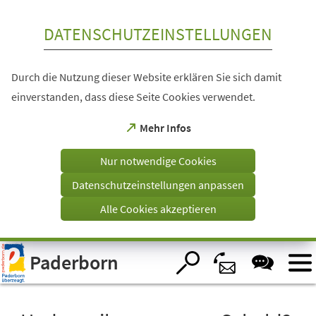
Inhalt anspringen
DATENSCHUTZEINSTELLUNGEN
Durch die Nutzung dieser Website erklären Sie sich damit
einverstanden, dass diese Seite Cookies verwendet.
(Öffnet
Mehr Infos
in
einem
Nur notwendige Cookies
neuen
Tab)
Datenschutzeinstellungen anpassen
Alle Cookies akzeptieren
Visuelle
Paderborn
Assistenzsoftware
öffnen.