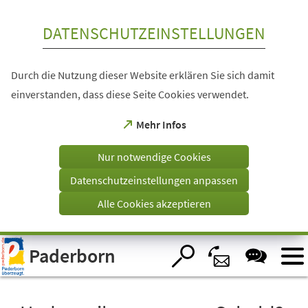
Inhalt anspringen
DATENSCHUTZEINSTELLUNGEN
Durch die Nutzung dieser Website erklären Sie sich damit
einverstanden, dass diese Seite Cookies verwendet.
(Öffnet
Mehr Infos
in
einem
Nur notwendige Cookies
neuen
Tab)
Datenschutzeinstellungen anpassen
Alle Cookies akzeptieren
Visuelle
Paderborn
Assistenzsoftware
öffnen.