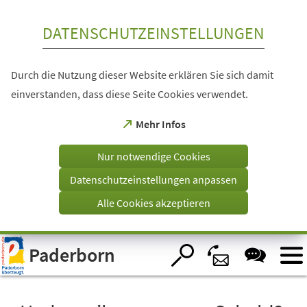
Inhalt anspringen
DATENSCHUTZEINSTELLUNGEN
Durch die Nutzung dieser Website erklären Sie sich damit
einverstanden, dass diese Seite Cookies verwendet.
(Öffnet
Mehr Infos
in
einem
Nur notwendige Cookies
neuen
Tab)
Datenschutzeinstellungen anpassen
Alle Cookies akzeptieren
Visuelle
Paderborn
Assistenzsoftware
öffnen.