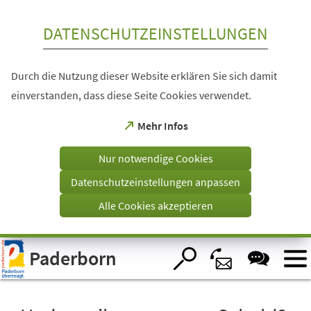
Inhalt anspringen
DATENSCHUTZEINSTELLUNGEN
Durch die Nutzung dieser Website erklären Sie sich damit
einverstanden, dass diese Seite Cookies verwendet.
(Öffnet
Mehr Infos
in
einem
Nur notwendige Cookies
neuen
Tab)
Datenschutzeinstellungen anpassen
Alle Cookies akzeptieren
Visuelle
Paderborn
Assistenzsoftware
öffnen.