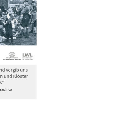
nd vergib uns
n und Klöster
s“
Graphica