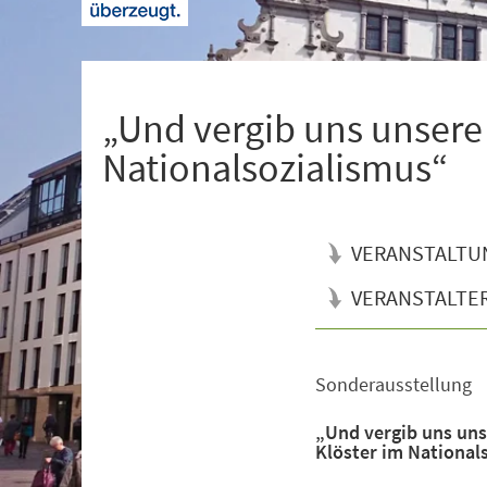
+
1
„Und vergib uns unsere
Nationalsozialismus“
VERANSTALTU
VERANSTALTE
Sonderausstellung
Veranstaltungsinformationen
„Und vergib uns uns
Klöster im National