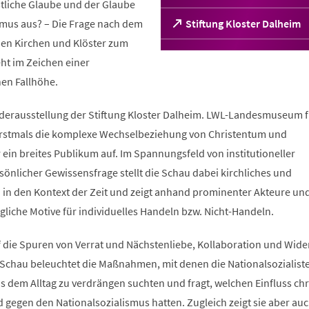
stliche Glaube und der Glaube
smus aus? – Die Frage nach dem
(Öffnet
Stiftung Kloster Dalheim
in
chen Kirchen und Klöster zum
einem
ht im Zeichen einer
neuen
Tab)
hen Fallhöhe.
derausstellung der Stiftung Kloster Dalheim. LWL-Landesmuseum f
 erstmals die komplexe Wechselbeziehung von Christentum und
 ein breites Publikum auf. Im Spannungsfeld von institutioneller
önlicher Gewissensfrage stellt die Schau dabei kirchliches und
n in den Kontext der Zeit und zeigt anhand prominenter Akteure un
liche Motive für individuelles Handeln bzw. Nicht-Handeln.
 die Spuren von Verrat und Nächstenliebe, Kollaboration und Wide
 Schau beleuchtet die Maßnahmen, mit denen die Nationalsozialist
s dem Alltag zu verdrängen suchten und fragt, welchen Einfluss chr
gegen den Nationalsozialismus hatten. Zugleich zeigt sie aber auc