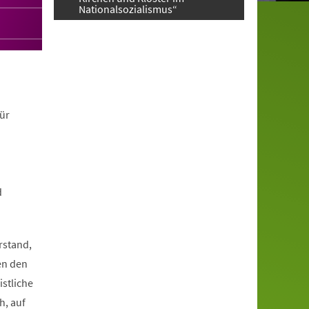
Nationalsozialismus“
ür
d
rstand,
en den
istliche
h, auf