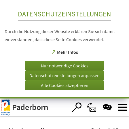
Inhalt anspringen
DATENSCHUTZEINSTELLUNGEN
Durch die Nutzung dieser Website erklären Sie sich damit
einverstanden, dass diese Seite Cookies verwendet.
(Öffnet
Mehr Infos
in
einem
Nur notwendige Cookies
neuen
Tab)
Datenschutzeinstellungen anpassen
Alle Cookies akzeptieren
Visuelle
Paderborn
Assistenzsoftware
öffnen.