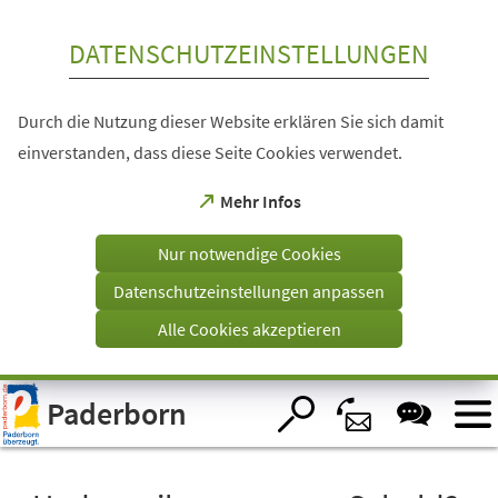
Inhalt anspringen
DATENSCHUTZEINSTELLUNGEN
Durch die Nutzung dieser Website erklären Sie sich damit
einverstanden, dass diese Seite Cookies verwendet.
(Öffnet
Mehr Infos
in
einem
Nur notwendige Cookies
neuen
Tab)
Datenschutzeinstellungen anpassen
Alle Cookies akzeptieren
Visuelle
Paderborn
Assistenzsoftware
öffnen.