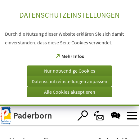
Inhalt anspringen
DATENSCHUTZEINSTELLUNGEN
Durch die Nutzung dieser Website erklären Sie sich damit
einverstanden, dass diese Seite Cookies verwendet.
(Öffnet
Mehr Infos
in
einem
Nur notwendige Cookies
neuen
Tab)
Datenschutzeinstellungen anpassen
Alle Cookies akzeptieren
Visuelle
Paderborn
Assistenzsoftware
öffnen.