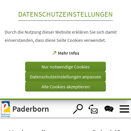
Inhalt anspringen
DATENSCHUTZEINSTELLUNGEN
Durch die Nutzung dieser Website erklären Sie sich damit
einverstanden, dass diese Seite Cookies verwendet.
(Öffnet
Mehr Infos
in
einem
Nur notwendige Cookies
neuen
Tab)
Datenschutzeinstellungen anpassen
Alle Cookies akzeptieren
Visuelle
Paderborn
Assistenzsoftware
öffnen.