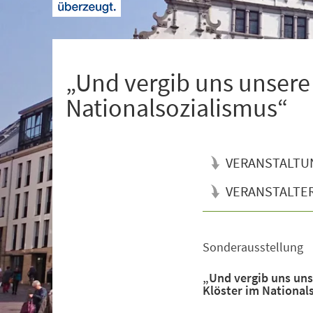
+
1
„Und vergib uns unsere
Nationalsozialismus“
VERANSTALTU
VERANSTALTE
Sonderausstellung
Veranstaltungsinformationen
„Und vergib uns uns
Klöster im National