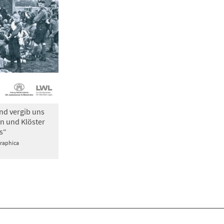
nd vergib uns
n und Klöster
s“
Graphica