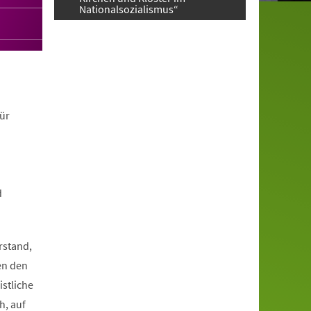
Nationalsozialismus“
ür
d
rstand,
en den
istliche
h, auf