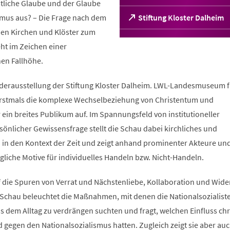
stliche Glaube und der Glaube
smus aus? – Die Frage nach dem
(Öffnet
Stiftung Kloster Dalheim
in
chen Kirchen und Klöster zum
einem
ht im Zeichen einer
neuen
Tab)
hen Fallhöhe.
derausstellung der Stiftung Kloster Dalheim. LWL-Landesmuseum f
 erstmals die komplexe Wechselbeziehung von Christentum und
 ein breites Publikum auf. Im Spannungsfeld von institutioneller
önlicher Gewissensfrage stellt die Schau dabei kirchliches und
n in den Kontext der Zeit und zeigt anhand prominenter Akteure un
liche Motive für individuelles Handeln bzw. Nicht-Handeln.
 die Spuren von Verrat und Nächstenliebe, Kollaboration und Wide
 Schau beleuchtet die Maßnahmen, mit denen die Nationalsozialist
s dem Alltag zu verdrängen suchten und fragt, welchen Einfluss chr
gegen den Nationalsozialismus hatten. Zugleich zeigt sie aber auc