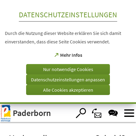
Inhalt anspringen
DATENSCHUTZEINSTELLUNGEN
Durch die Nutzung dieser Website erklären Sie sich damit
einverstanden, dass diese Seite Cookies verwendet.
(Öffnet
Mehr Infos
in
einem
Nur notwendige Cookies
neuen
Tab)
Datenschutzeinstellungen anpassen
Alle Cookies akzeptieren
Visuelle
Paderborn
Assistenzsoftware
öffnen.