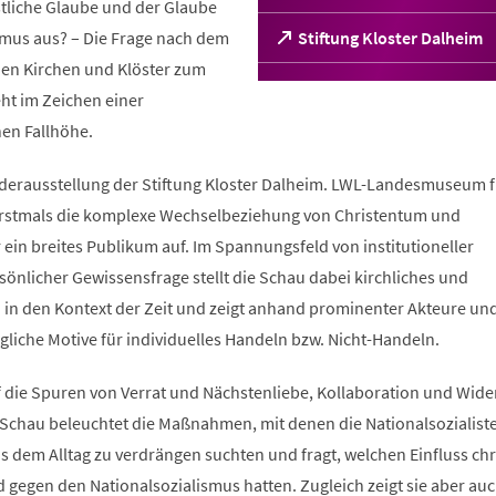
stliche Glaube und der Glaube
smus aus? – Die Frage nach dem
(Öffnet
Stiftung Kloster Dalheim
in
chen Kirchen und Klöster zum
einem
ht im Zeichen einer
neuen
Tab)
hen Fallhöhe.
derausstellung der Stiftung Kloster Dalheim. LWL-Landesmuseum f
 erstmals die komplexe Wechselbeziehung von Christentum und
 ein breites Publikum auf. Im Spannungsfeld von institutioneller
önlicher Gewissensfrage stellt die Schau dabei kirchliches und
n in den Kontext der Zeit und zeigt anhand prominenter Akteure un
liche Motive für individuelles Handeln bzw. Nicht-Handeln.
 die Spuren von Verrat und Nächstenliebe, Kollaboration und Wide
 Schau beleuchtet die Maßnahmen, mit denen die Nationalsozialist
s dem Alltag zu verdrängen suchten und fragt, welchen Einfluss chr
gegen den Nationalsozialismus hatten. Zugleich zeigt sie aber auc