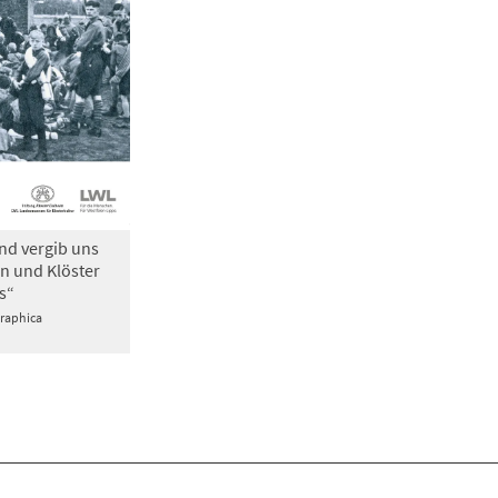
nd vergib uns
n und Klöster
s“
Graphica