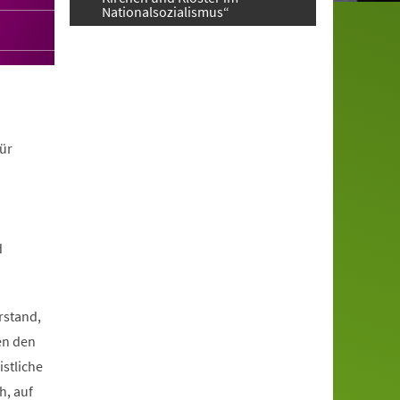
Nationalsozialismus“
ür
d
rstand,
en den
istliche
h, auf