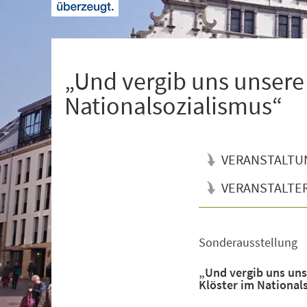
+
1
„Und vergib uns unsere
Nationalsozialismus“
VERANSTALTU
VERANSTALTE
Sonderausstellung
Veranstaltungsinformationen
„Und vergib uns uns
Klöster im National