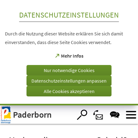
Inhalt anspringen
DATENSCHUTZEINSTELLUNGEN
Durch die Nutzung dieser Website erklären Sie sich damit
einverstanden, dass diese Seite Cookies verwendet.
(Öffnet
Mehr Infos
in
einem
Nur notwendige Cookies
neuen
Tab)
Datenschutzeinstellungen anpassen
Alle Cookies akzeptieren
Visuelle
Paderborn
Assistenzsoftware
öffnen.