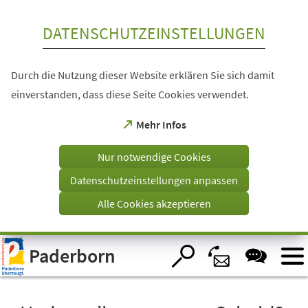
Inhalt anspringen
DATENSCHUTZEINSTELLUNGEN
Durch die Nutzung dieser Website erklären Sie sich damit
einverstanden, dass diese Seite Cookies verwendet.
(Öffnet
Mehr Infos
in
einem
Nur notwendige Cookies
neuen
Tab)
Datenschutzeinstellungen anpassen
Alle Cookies akzeptieren
Visuelle
Paderborn
Assistenzsoftware
öffnen.