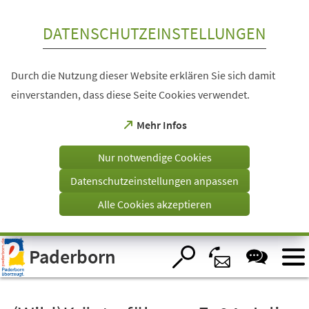
Inhalt anspringen
DATENSCHUTZEINSTELLUNGEN
Durch die Nutzung dieser Website erklären Sie sich damit
einverstanden, dass diese Seite Cookies verwendet.
(Öffnet
Mehr Infos
in
einem
Nur notwendige Cookies
neuen
Tab)
Datenschutzeinstellungen anpassen
Alle Cookies akzeptieren
Visuelle
Paderborn
Assistenzsoftware
öffnen.