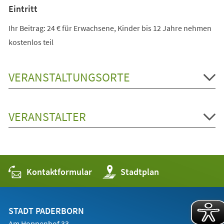
Eintritt
Ihr Beitrag: 24 € für Erwachsene, Kinder bis 12 Jahre nehmen
kostenlos teil
VERANSTALTUNGSORTE
VERANSTALTER
Kontaktformular
(Öffnet
Stadtplan
in
einem
neuen
Tab)
STADT PADERBORN
Am Hoppenhof 33