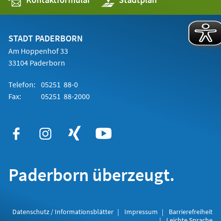
in
einem
neuen
Tab)
STADT PADERBORN
Am Hoppenhof 33
33104 Paderborn
Telefon:
05251 88-0
Fax:
05251 88-2000
Paderborn überzeugt.
Datenschutz / Informationsblätter
Impressum
Barrierefreiheit
Leichte Sprache