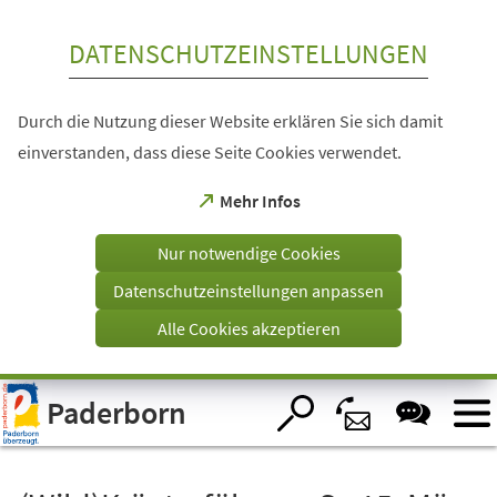
Inhalt anspringen
DATENSCHUTZEINSTELLUNGEN
Durch die Nutzung dieser Website erklären Sie sich damit
einverstanden, dass diese Seite Cookies verwendet.
(Öffnet
Mehr Infos
in
einem
Nur notwendige Cookies
neuen
Tab)
Datenschutzeinstellungen anpassen
Alle Cookies akzeptieren
Visuelle
Paderborn
Assistenzsoftware
öffnen.