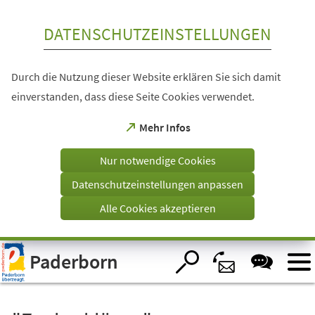
Inhalt anspringen
DATENSCHUTZEINSTELLUNGEN
Durch die Nutzung dieser Website erklären Sie sich damit
einverstanden, dass diese Seite Cookies verwendet.
(Öffnet
Mehr Infos
in
einem
Nur notwendige Cookies
neuen
Tab)
Datenschutzeinstellungen anpassen
Alle Cookies akzeptieren
Visuelle
Paderborn
Assistenzsoftware
öffnen.