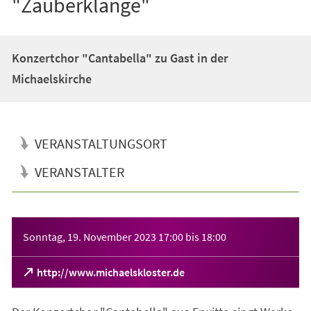
"Zauberklänge"
Konzertchor "Cantabella" zu Gast in der
Michaelskirche
VERANSTALTUNGSORT
VERANSTALTER
Veranstaltungsinformationen
Sonntag, 19. November 2023
17:00
bis
18:00
(Öffnet
http://www.michaelskloster.de
in
einem