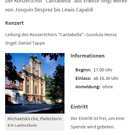
Der Konzertchor "Cantabella" aus Erwitte singt Werke
neuen
Tab)
von Josquin Desprez bis Lewis Capaldi
Konzert
Leitung des Konzertchors "Cantabella": Gundula Hense
Orgel: Daniel Tappe
Informationen
17.00 Uhr
ab 16.30 Uhr
ohne
Eintritt
Der Eintritt ist frei, um eine
Michaelskirche, Paderborn
© M. Laetitia Eberle
Spende wird gebeten.