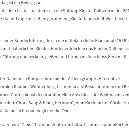
neuen
ag ist ein Beitrag zur
Tab)
nde dein Licht«, mit dem sich die Stiftung Kloster Dalheim in der 2
tfalen-Lippe ins Leben gerufenen „Klosterlandschaft Westfalen-L
 einer Sonderführung durch die mittelalterliche Klausur ab 15 Uhr
 mittelalterlichen Kloster. Kinder entdecken das Kloster Dalheim v
en Führung und wickeln, gießen und färben im Anschluss Kerzen für
ter Dalheim in Kooperation mit der Arbeitsgruppe „Alternative
storalen Raumes Wünnenberg-Lichtenau alle Besucherinnen und B
amen Gottesdienst den traditionellen Abschluss der Weihnachtszeit
r aus dem Chor „Sang & Klang Herbram“, dem Kirchenchor Cäcilia H
 Kilian Lichtenau begleitet die Feier.
erviert von 12 bis 17 Uhr herzhafte und süße Lichtmesspfannkuchen