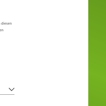
n diesen
hen