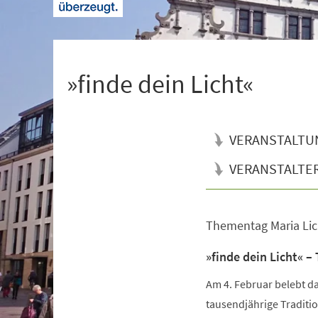
+
1
»finde dein Licht«
VERANSTALTU
VERANSTALTE
Thementag Maria Li
Veranstaltungsinformationen
»finde dein Licht« 
Am 4. Februar belebt da
tausendjährige Traditio