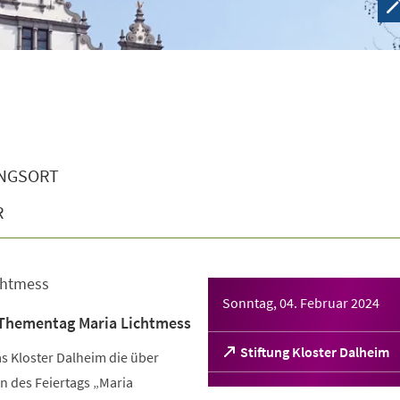
NGSORT
R
chtmess
Sonntag, 04. Februar 2024
– Thementag Maria Lichtmess
(Öffnet
Stiftung Kloster Dalheim
s Kloster Dalheim die über
in
n des Feiertags „Maria
einem