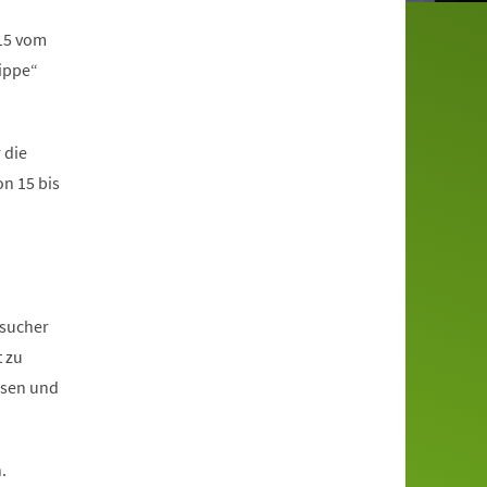
015 vom
ippe“
 die
on 15 bis
esucher
 zu
usen und
.