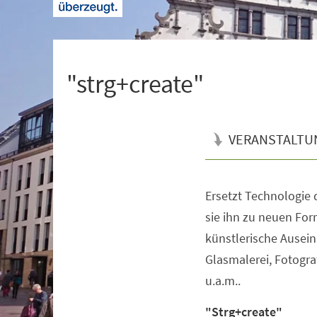
+
1
"strg+create"
VERANSTALTU
Ersetzt Technologie 
Veranstaltungsinformationen
sie ihn zu neuen For
künstlerische Ausein
Glasmalerei, Fotogra
u.a.m..
"Strg+create"