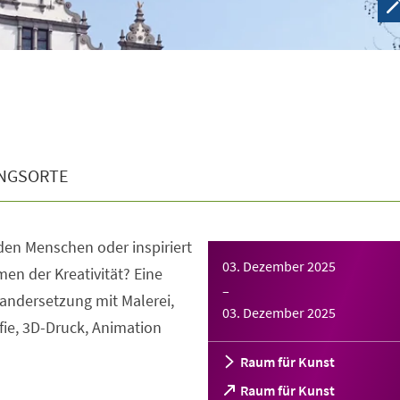
NGSORTE
den Menschen oder inspiriert
03. Dezember 2025
men der Kreativität? Eine
–
andersetzung mit Malerei,
03. Dezember 2025
fie, 3D-Druck, Animation
Raum für Kunst
(Öffnet
Raum für Kunst