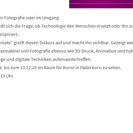
in
einem
neuen
r Fotografie oder im Umgang
Tab)
ellt sich die Frage, ob Technologie den Menschen ersetzt oder ihn 
nspiriert.
reate“ greift diesen Diskurs auf und macht ihn sichtbar. Gezeigt w
Glasmalerei und Fotografie ebenso wie 3D-Druck, Animation und hy
ge und digitale Techniken aufeinandertreffen.
2. bis zum 13.12.25 im Raum für Kunst in Paderborn zu sehen.
 13 Uhr
e