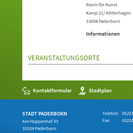
Raum für Kunst
Kamp 21/ Kötterhagen
33098 Paderborn
Informationen
VERANSTALTUNGSORTE
Kontaktformular
(Öffnet
Stadtplan
in
einem
neuen
Tab)
STADT PADERBORN
Telefon:
05251
Fax:
05251
Am Hoppenhof 33
33104 Paderborn