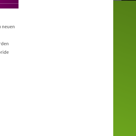
zu neuen
erden
bride