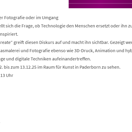
in
einem
neuen
r Fotografie oder im Umgang
Tab)
ellt sich die Frage, ob Technologie den Menschen ersetzt oder ihn 
nspiriert.
reate“ greift diesen Diskurs auf und macht ihn sichtbar. Gezeigt w
Glasmalerei und Fotografie ebenso wie 3D-Druck, Animation und hy
ge und digitale Techniken aufeinandertreffen.
2. bis zum 13.12.25 im Raum für Kunst in Paderborn zu sehen.
 13 Uhr
e