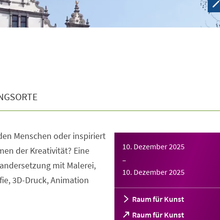
NGSORTE
den Menschen oder inspiriert
10. Dezember 2025
men der Kreativität? Eine
–
andersetzung mit Malerei,
10. Dezember 2025
fie, 3D-Druck, Animation
Raum für Kunst
(Öffnet
Raum für Kunst