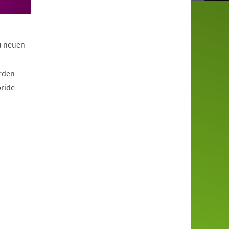
zu neuen
erden
bride