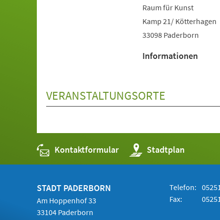
Raum für Kunst
Kamp 21/ Kötterhagen
33098 Paderborn
Informationen
VERANSTALTUNGSORTE
Kontaktformular
(Öffnet
Stadtplan
in
einem
neuen
Tab)
STADT PADERBORN
Telefon:
05251
Fax:
05251
Am Hoppenhof 33
33104 Paderborn