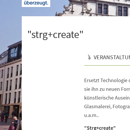
+
1
"strg+create"
VERANSTALTU
Ersetzt Technologie 
Veranstaltungsinformationen
sie ihn zu neuen For
künstlerische Ausein
Glasmalerei, Fotogra
u.a.m..
"Strg+create"