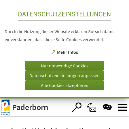
Inhalt anspringen
DATENSCHUTZEINSTELLUNGEN
Durch die Nutzung dieser Website erklären Sie sich damit
einverstanden, dass diese Seite Cookies verwendet.
(Öffnet
Mehr Infos
in
einem
Nur notwendige Cookies
neuen
Tab)
Datenschutzeinstellungen anpassen
Alle Cookies akzeptieren
Visuelle
Paderborn
Assistenzsoftware
öffnen.