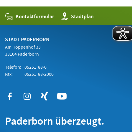
Kontaktformular
(Öffnet
Stadtplan
in
einem
neuen
Tab)
STADT PADERBORN
Am Hoppenhof 33
33104 Paderborn
Telefon:
05251 88-0
Fax:
05251 88-2000
Paderborn überzeugt.