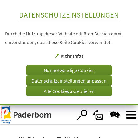
Inhalt anspringen
DATENSCHUTZEINSTELLUNGEN
Durch die Nutzung dieser Website erklären Sie sich damit
einverstanden, dass diese Seite Cookies verwendet.
(Öffnet
Mehr Infos
in
einem
Nur notwendige Cookies
neuen
Tab)
Datenschutzeinstellungen anpassen
Alle Cookies akzeptieren
Visuelle
Paderborn
Assistenzsoftware
öffnen.