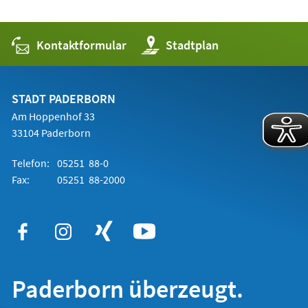
Kontaktformular
(Öffnet
Stadtplan
in
einem
neuen
Tab)
STADT PADERBORN
Am Hoppenhof 33
33104 Paderborn
Telefon:
05251 88-0
Fax:
05251 88-2000
Paderborn überzeugt.