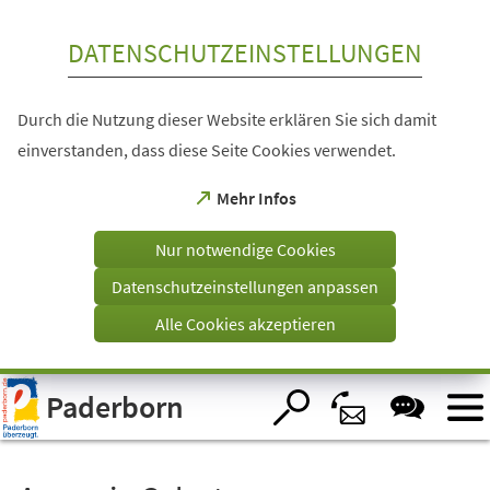
Inhalt anspringen
DATENSCHUTZEINSTELLUNGEN
Durch die Nutzung dieser Website erklären Sie sich damit
einverstanden, dass diese Seite Cookies verwendet.
(Öffnet
Mehr Infos
in
einem
Nur notwendige Cookies
neuen
Tab)
Datenschutzeinstellungen anpassen
Alle Cookies akzeptieren
Visuelle
Paderborn
Assistenzsoftware
öffnen.