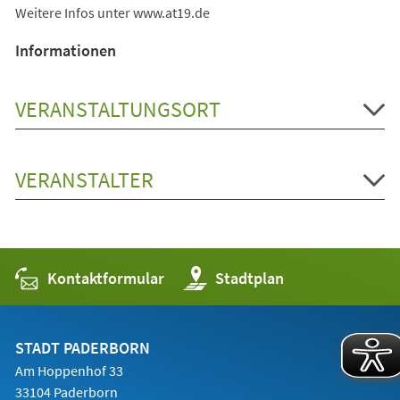
Weitere Infos unter www.at19.de
Informationen
VERANSTALTUNGSORT
VERANSTALTER
Kontaktformular
(Öffnet
Stadtplan
in
einem
neuen
Tab)
STADT PADERBORN
Am Hoppenhof 33
33104 Paderborn