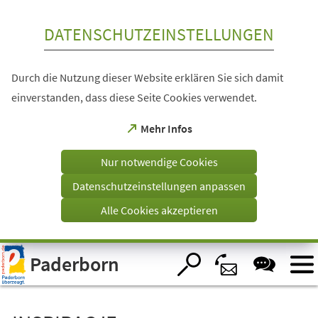
Inhalt anspringen
DATENSCHUTZEINSTELLUNGEN
Durch die Nutzung dieser Website erklären Sie sich damit
einverstanden, dass diese Seite Cookies verwendet.
(Öffnet
Mehr Infos
in
einem
Nur notwendige Cookies
neuen
Tab)
Datenschutzeinstellungen anpassen
Alle Cookies akzeptieren
Visuelle
Paderborn
Assistenzsoftware
öffnen.