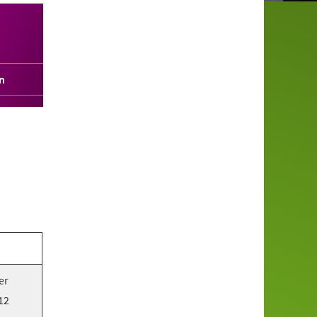
n
er
12