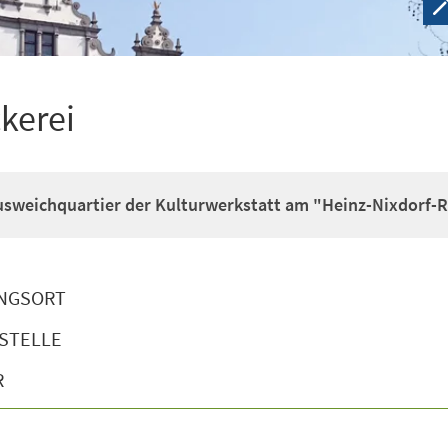
kerei
usweichquartier der Kulturwerkstatt am "Heinz-Nixdorf-R
NGSORT
STELLE
R