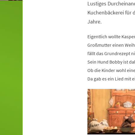
Lustiges Durcheinand
Veranstaltungsinformationen
Kuchenbäckerei für d
Jahre.
Eigentlich wollte Kaspe
Großmutter einen Weih
fällt das Grundrezept n
Sein Hund Bobby ist dab
Ob die Kinder wohl ei
Da gab es ein Lied mit