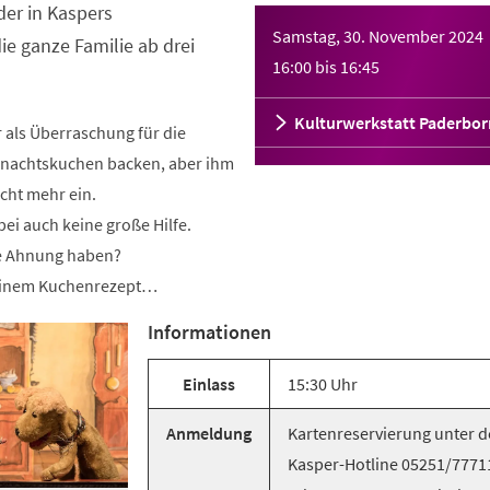
er in Kaspers
Samstag, 30. November 2024
ie ganze Familie ab drei
16:00
bis
16:45
Kulturwerkstatt Paderbor
r als Überraschung für die
nachtskuchen backen, aber ihm
icht mehr ein.
ei auch keine große Hilfe.
ne Ahnung haben?
 einem Kuchenrezept…
Informationen
Einlass
15:30 Uhr
Anmeldung
Kartenreservierung unter d
Kasper-Hotline 05251/7771