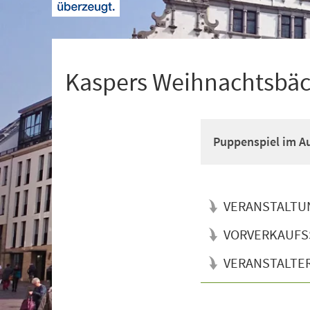
+
1
Kaspers Weihnachtsbäc
Puppenspiel im A
VERANSTALTU
VORVERKAUFS
VERANSTALTE