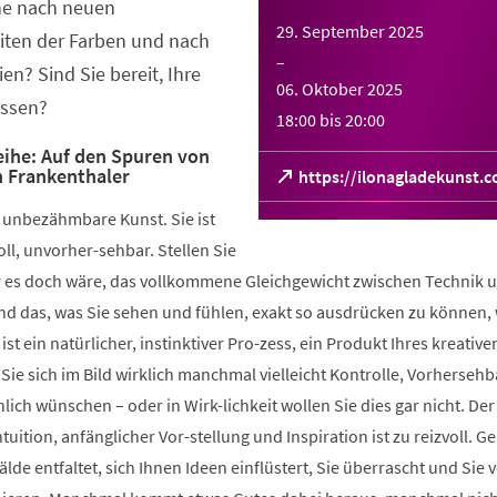
che nach neuen
29. September 2025
ten der Farben und nach
–
n? Sind Sie bereit, Ihre
06. Oktober 2025
assen?
18:00
bis
20:00
ihe: Auf den Spuren von
n Frankenthaler
(Öffnet
https://ilonagladekunst.
in
ch unbezähmbare Kunst. Sie ist
einem
neuen
l, unvorher-sehbar. Stellen Sie
Tab)
r es doch wäre, das vollkommene Gleichgewicht zwischen Technik 
nd das, was Sie sehen und fühlen, exakt so ausdrücken zu können, 
 ist ein natürlicher, instinktiver Pro-zess, ein Produkt Ihres kreative
ie sich im Bild wirklich manchmal vielleicht Kontrolle, Vorhersehb
ich wünschen – oder in Wirk-lichkeit wollen Sie dies gar nicht. Der
uition, anfänglicher Vor-stellung und Inspiration ist zu reizvoll. G
älde entfaltet, sich Ihnen Ideen einflüstert, Sie überrascht und Sie ve