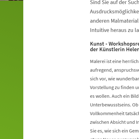
Sind Sie auf der Su
Veranstaltungsinformationen
Ausdrucksmöglichkei
anderen Malmaterialie
Intuitive heraus zu l
Kunst - Workshopsre
der Künstlerin Hele
Malerei ist eine herrli
aufregend, anspruchsvol
sich vor, wie wunderba
Vorstellung zu finden u
es wollen. Auch ein Bild
Unterbewusstseins. Ob S
Vollkommenheit tatsächl
zwischen Absicht und Int
Sie es, wie sich ein Gem