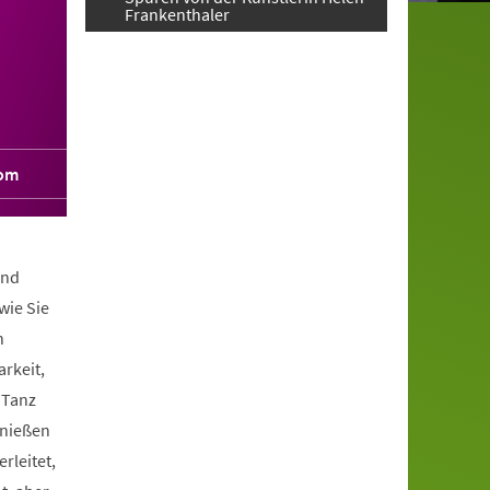
Frankenthaler
com
und
wie Sie
n
arkeit,
 Tanz
enießen
rleitet,