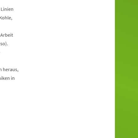
 Linien
Kohle,
 Arbeit
so).
e
n heraus,
niken in