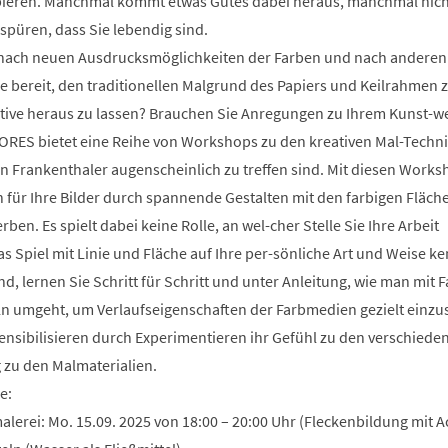
ieren. Manchmal kommt etwas Gutes dabei heraus, manchmal nich
 spüren, dass Sie lebendig sind.
e nach neuen Ausdrucksmöglichkeiten der Farben und nach anderen
e bereit, den traditionellen Malgrund des Papiers und Keilrahmen 
uitive heraus zu lassen? Brauchen Sie Anregungen zu Ihrem Kunst-w
ORES bietet eine Reihe von Workshops zu den kreativen Mal-Techni
n Frankenthaler augenscheinlich zu treffen sind. Mit diesen Works
für Ihre Bilder durch spannende Gestalten mit den farbigen Fläch
rben. Es spielt dabei keine Rolle, an wel-cher Stelle Sie Ihre Arbeit
s Spiel mit Linie und Fläche auf Ihre per-sönliche Art und Weise k
d, lernen Sie Schritt für Schritt und unter Anleitung, wie man mit 
ln umgeht, um Verlaufseigenschaften der Farbmedien gezielt einzu
ensibilisieren durch Experimentieren ihr Gefühl zu den verschiede
zu den Malmaterialien.
e:
lerei: Mo. 15.09. 2025 von 18:00 – 20:00 Uhr (Fleckenbildung mit A