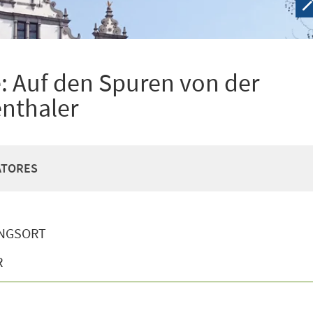
: Auf den Spuren von der
enthaler
EATORES
NGSORT
R