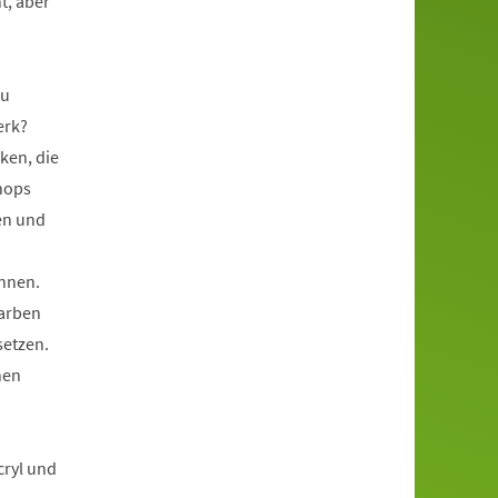
t, aber
zu
erk?
ken, die
hops
en und
ennen.
Farben
setzen.
nen
cryl und