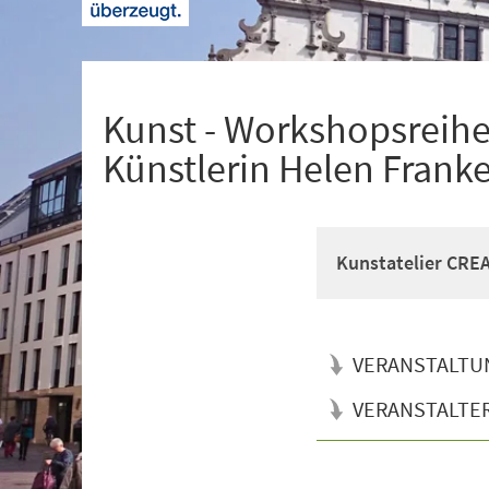
+
1
Kunst - Workshopsreihe
Künstlerin Helen Frank
Kunstatelier CR
VERANSTALTU
VERANSTALTE