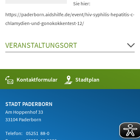
Sie hier:
https://paderborn.aidshilfe.de/event/hiv-syphilis-hepatitis-c-
chlamydien-und-gonokokkentest-12/
VERANSTALTUNGSORT
Kontaktformular
(Öffnet
Stadtplan
in
einem
neuen
Tab)
STADT PADERBORN
Am Hoppenhof 33
33104 Paderborn
Telefon:
05251 88-0