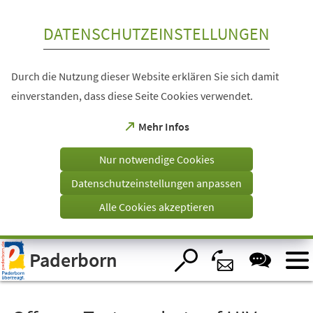
Inhalt anspringen
DATENSCHUTZEINSTELLUNGEN
Durch die Nutzung dieser Website erklären Sie sich damit
einverstanden, dass diese Seite Cookies verwendet.
(Öffnet
Mehr Infos
in
einem
Nur notwendige Cookies
neuen
Tab)
Datenschutzeinstellungen anpassen
Alle Cookies akzeptieren
Visuelle
Paderborn
Assistenzsoftware
öffnen.