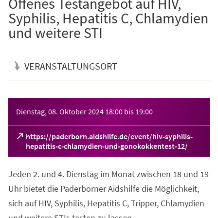
Offenes Testangebot auf HIV,
Syphilis, Hepatitis C, Chlamydien
und weitere STI
VERANSTALTUNGSORT
Veranstaltungsinformationen
Dienstag, 08. Oktober 2024
18:00
bis
19:00
https://paderborn.aidshilfe.de/event/hiv-syphilis-
(Öffnet
hepatitis-c-chlamydien-und-gonokokkentest-12/
in
einem
Jeden 2. und 4. Dienstag im Monat zwischen 18 und 19
neuen
Tab)
Uhr bietet die Paderborner Aidshilfe die Möglichkeit,
sich auf HIV, Syphilis, Hepatitis C, Tripper, Chlamydien
und weitere STIs testen zu lassen.