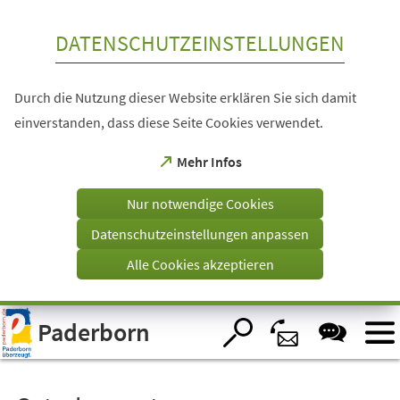
Inhalt anspringen
DATENSCHUTZEINSTELLUNGEN
Durch die Nutzung dieser Website erklären Sie sich damit
einverstanden, dass diese Seite Cookies verwendet.
(Öffnet
Mehr Infos
in
einem
Nur notwendige Cookies
neuen
Tab)
Datenschutzeinstellungen anpassen
Alle Cookies akzeptieren
Visuelle
Paderborn
Assistenzsoftware
öffnen.