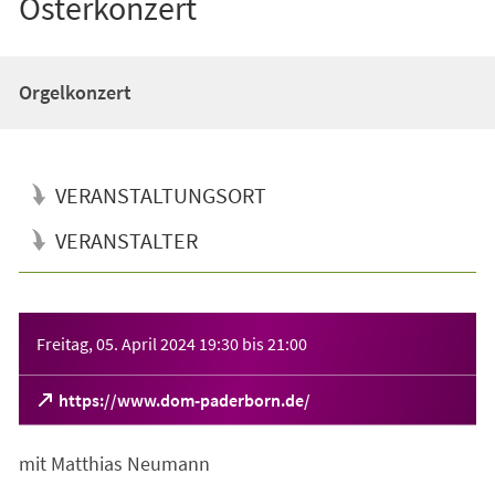
Osterkonzert
Orgelkonzert
VERANSTALTUNGSORT
VERANSTALTER
Veranstaltungsinformationen
Freitag, 05. April 2024
19:30
bis
21:00
(Öffnet
https://www.dom-paderborn.de/
in
einem
mit Matthias Neumann
neuen
Tab)