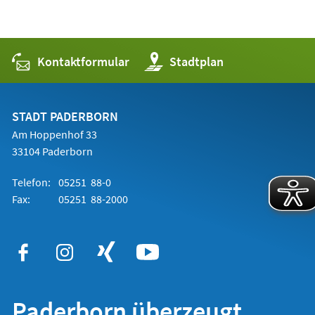
Kontaktformular
(Öffnet
Stadtplan
in
einem
neuen
Tab)
STADT PADERBORN
Am Hoppenhof 33
33104 Paderborn
Telefon:
05251 88-0
Fax:
05251 88-2000
Paderborn überzeugt.