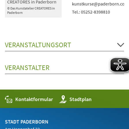
CREATORES in Paderborn
kunstkurse@paderborn.com
© Das Kunstatelier CREATORES in
Tel.: 05252-8398810
Paderborn
VERANSTALTUNGSORT
VERANSTALTER
Kontaktformular
(Öffnet
Stadtplan
in
einem
neuen
Tab)
STADT PADERBORN
Am Hoppenhof 33