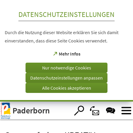
Inhalt anspringen
DATENSCHUTZEINSTELLUNGEN
Durch die Nutzung dieser Website erklären Sie sich damit
einverstanden, dass diese Seite Cookies verwendet.
(Öffnet
Mehr Infos
in
einem
Nur notwendige Cookies
neuen
Tab)
Datenschutzeinstellungen anpassen
Alle Cookies akzeptieren
Visuelle
Paderborn
Assistenzsoftware
öffnen.