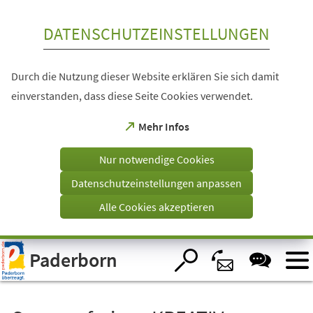
Inhalt anspringen
DATENSCHUTZEINSTELLUNGEN
Durch die Nutzung dieser Website erklären Sie sich damit
einverstanden, dass diese Seite Cookies verwendet.
(Öffnet
Mehr Infos
in
einem
Nur notwendige Cookies
neuen
Tab)
Datenschutzeinstellungen anpassen
Alle Cookies akzeptieren
Visuelle
Paderborn
Assistenzsoftware
öffnen.