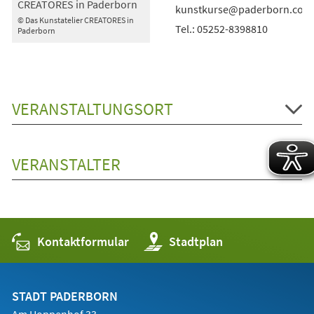
CREATORES in Paderborn
kunstkurse@paderborn.com
© Das Kunstatelier CREATORES in
Tel.: 05252-8398810
Paderborn
VERANSTALTUNGSORT
VERANSTALTER
Kontaktformular
(Öffnet
Stadtplan
in
einem
neuen
Tab)
STADT PADERBORN
Am Hoppenhof 33