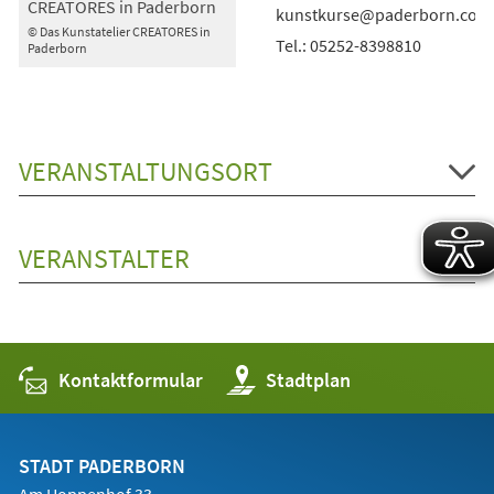
CREATORES in Paderborn
kunstkurse@paderborn.com
© Das Kunstatelier CREATORES in
Tel.: 05252-8398810
Paderborn
VERANSTALTUNGSORT
VERANSTALTER
Kontaktformular
(Öffnet
Stadtplan
in
einem
neuen
Tab)
STADT PADERBORN
Am Hoppenhof 33