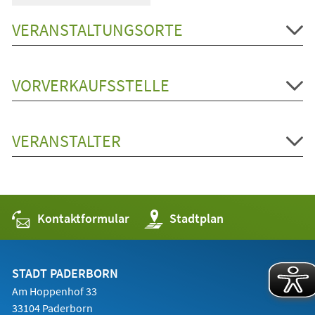
VERANSTALTUNGSORTE
VORVERKAUFSSTELLE
VERANSTALTER
Kontaktformular
(Öffnet
Stadtplan
in
einem
neuen
Tab)
STADT PADERBORN
Am Hoppenhof 33
33104 Paderborn