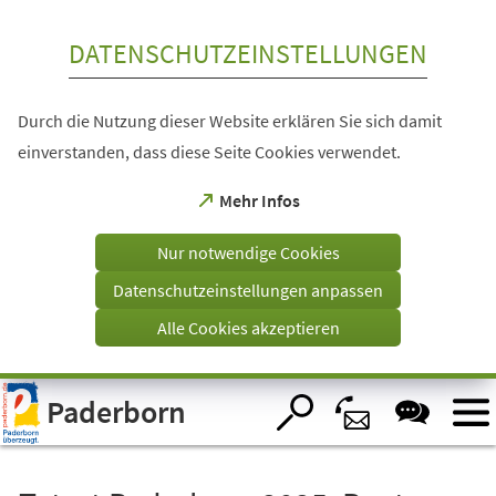
Inhalt anspringen
DATENSCHUTZEINSTELLUNGEN
Durch die Nutzung dieser Website erklären Sie sich damit
einverstanden, dass diese Seite Cookies verwendet.
(Öffnet
Mehr Infos
in
einem
Nur notwendige Cookies
neuen
Tab)
Datenschutzeinstellungen anpassen
Alle Cookies akzeptieren
Visuelle
Paderborn
Assistenzsoftware
öffnen.