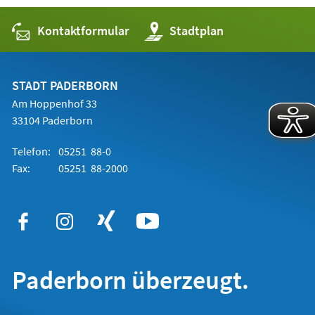
Kontaktformular
(Öffnet
Stadtplan
in
einem
neuen
Tab)
STADT PADERBORN
Am Hoppenhof 33
33104 Paderborn
Telefon:
05251 88-0
Fax:
05251 88-2000
Paderborn überzeugt.