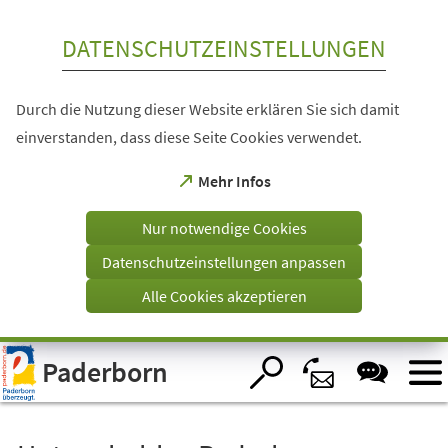
Inhalt anspringen
DATENSCHUTZEINSTELLUNGEN
Durch die Nutzung dieser Website erklären Sie sich damit
einverstanden, dass diese Seite Cookies verwendet.
(Öffnet
Mehr Infos
in
einem
Nur notwendige Cookies
neuen
Tab)
Datenschutzeinstellungen anpassen
Alle Cookies akzeptieren
Visuelle
Paderborn
Assistenzsoftware
öffnen.