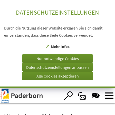
Inhalt anspringen
DATENSCHUTZEINSTELLUNGEN
Durch die Nutzung dieser Website erklären Sie sich damit
einverstanden, dass diese Seite Cookies verwendet.
(Öffnet
Mehr Infos
in
einem
Nur notwendige Cookies
neuen
Tab)
Datenschutzeinstellungen anpassen
Alle Cookies akzeptieren
Visuelle
Paderborn
Assistenzsoftware
öffnen.