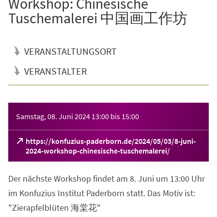
Workshop: Chinesische
Tuschemalerei 中国画工作坊
VERANSTALTUNGSORT
VERANSTALTER
Veranstaltungsinformationen
Samstag, 08. Juni 2024
13:00
bis
15:00
https://konfuzius-paderborn.de/2024/05/03/8-juni-
(Öffnet
2024-workshop-chinesische-tuschemalerei/
in
einem
Der nächste Workshop findet am 8. Juni um 13:00 Uhr
neuen
Tab)
im Konfuzius Institut Paderborn statt. Das Motiv ist:
"Zierapfelblüten 海棠花"