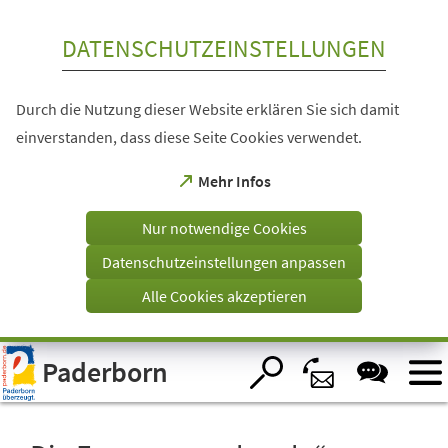
Inhalt anspringen
DATENSCHUTZEINSTELLUNGEN
Durch die Nutzung dieser Website erklären Sie sich damit
einverstanden, dass diese Seite Cookies verwendet.
(Öffnet
Mehr Infos
in
einem
Nur notwendige Cookies
neuen
Tab)
Datenschutzeinstellungen anpassen
Alle Cookies akzeptieren
Visuelle
Paderborn
Assistenzsoftware
öffnen.