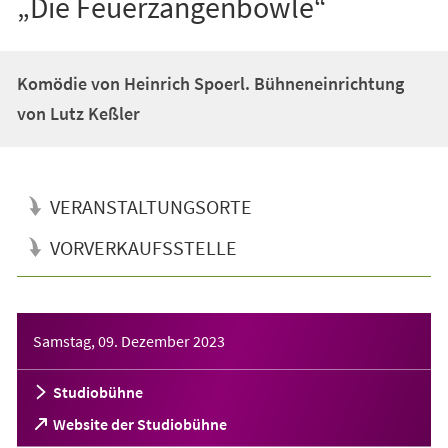
„Die Feuerzangenbowle“
Komödie von Heinrich Spoerl. Bühneneinrichtung
von Lutz Keßler
VERANSTALTUNGSORTE
VORVERKAUFSSTELLE
Veranstaltungsinformationen
Samstag, 09. Dezember 2023
Studiobühne
(Öffnet
Website der Studiobühne
in