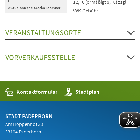
f!
12,- € (ermäßigt 8,- €) zzgl.
© Studiobühne: Sascha Löschner
VVK-Gebühr
VERANSTALTUNGSORTE
VORVERKAUFSSTELLE
Kontaktformular
(Öffnet
Stadtplan
in
einem
neuen
Tab)
STADT PADERBORN
Am Hoppenhof 33
33104 Paderborn