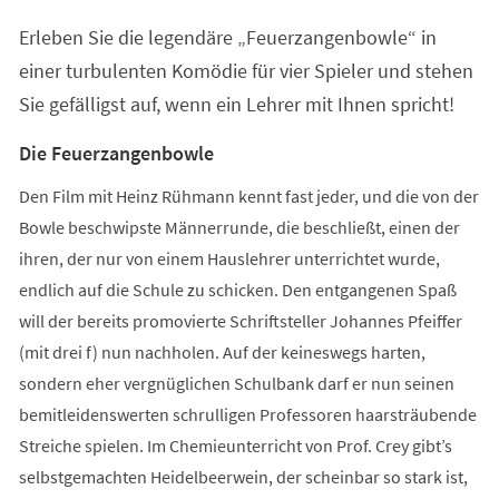
einem
Erleben Sie die legendäre „Feuerzangenbowle“ in
neuen
Tab)
einer turbulenten Komödie für vier Spieler und stehen
Sie gefälligst auf, wenn ein Lehrer mit Ihnen spricht!
Die Feuerzangenbowle
Den Film mit Heinz Rühmann kennt fast jeder, und die von der
Bowle beschwipste Männerrunde, die beschließt, einen der
ihren, der nur von einem Hauslehrer unterrichtet wurde,
endlich auf die Schule zu schicken. Den entgangenen Spaß
will der bereits promovierte Schriftsteller Johannes Pfeiffer
(mit drei f) nun nachholen. Auf der keineswegs harten,
sondern eher vergnüglichen Schulbank darf er nun seinen
bemitleidenswerten schrulligen Professoren haarsträubende
Streiche spielen. Im Chemieunterricht von Prof. Crey gibt’s
selbstgemachten Heidelbeerwein, der scheinbar so stark ist,