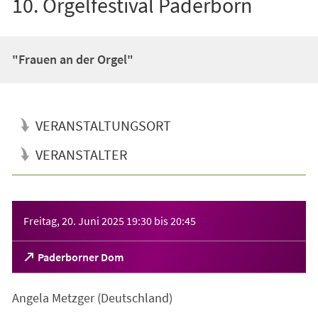
10. Orgelfestival Paderborn
"Frauen an der Orgel"
VERANSTALTUNGSORT
VERANSTALTER
Veranstaltungsinformationen
Freitag, 20. Juni 2025
19:30
bis
20:45
(Öffnet
Paderborner Dom
in
einem
Angela Metzger (Deutschland)
neuen
Tab)