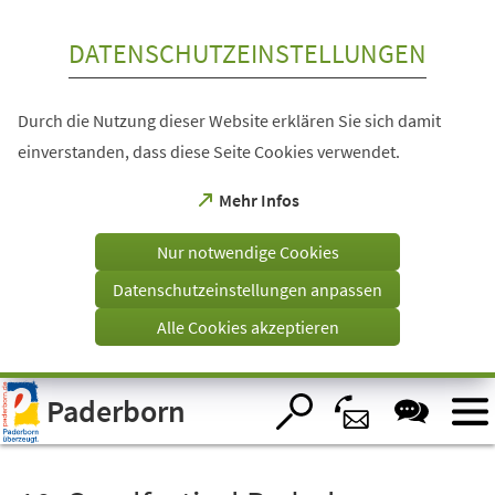
Inhalt anspringen
DATENSCHUTZEINSTELLUNGEN
Durch die Nutzung dieser Website erklären Sie sich damit
einverstanden, dass diese Seite Cookies verwendet.
(Öffnet
Mehr Infos
in
einem
Nur notwendige Cookies
neuen
Tab)
Datenschutzeinstellungen anpassen
Alle Cookies akzeptieren
Visuelle
Paderborn
Assistenzsoftware
öffnen.