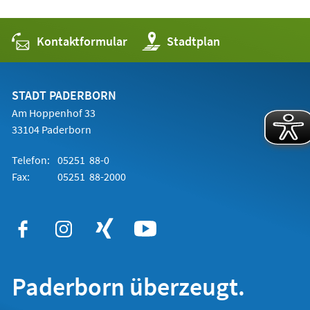
Kontaktformular
(Öffnet
Stadtplan
in
einem
neuen
Tab)
STADT PADERBORN
Am Hoppenhof 33
33104 Paderborn
Telefon:
05251 88-0
Fax:
05251 88-2000
Paderborn überzeugt.