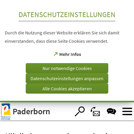
Inhalt anspringen
DATENSCHUTZEINSTELLUNGEN
Durch die Nutzung dieser Website erklären Sie sich damit
einverstanden, dass diese Seite Cookies verwendet.
(Öffnet
Mehr Infos
in
einem
Nur notwendige Cookies
neuen
Tab)
Datenschutzeinstellungen anpassen
Alle Cookies akzeptieren
Visuelle
Paderborn
Assistenzsoftware
öffnen.