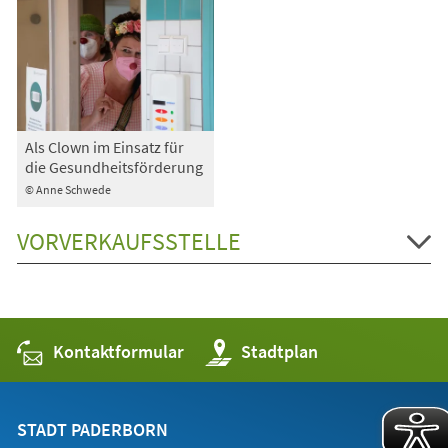
Als Clown im Einsatz für
die Gesundheitsförderung
© Anne Schwede
VORVERKAUFSSTELLE
Kontaktformular
(Öffnet
Stadtplan
in
einem
neuen
Tab)
STADT PADERBORN