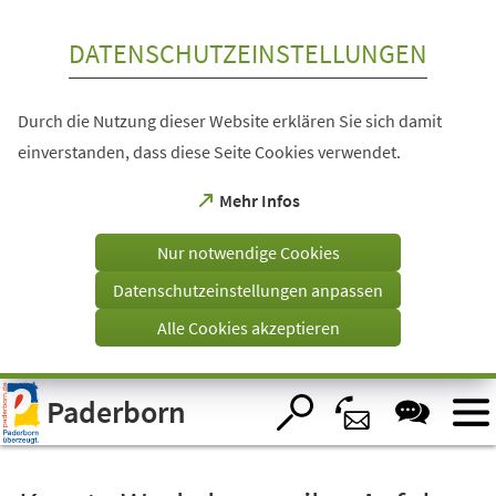
Inhalt anspringen
DATENSCHUTZEINSTELLUNGEN
Durch die Nutzung dieser Website erklären Sie sich damit
einverstanden, dass diese Seite Cookies verwendet.
(Öffnet
Mehr Infos
in
einem
Nur notwendige Cookies
neuen
Tab)
Datenschutzeinstellungen anpassen
Alle Cookies akzeptieren
Visuelle
Paderborn
Assistenzsoftware
öffnen.