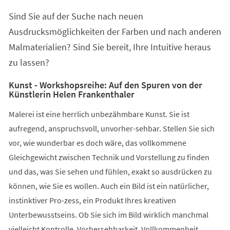
einem
Sind Sie auf der Suche nach neuen
neuen
Tab)
Ausdrucksmöglichkeiten der Farben und nach anderen
Malmaterialien? Sind Sie bereit, Ihre Intuitive heraus
zu lassen?
Kunst - Workshopsreihe: Auf den Spuren von der
Künstlerin Helen Frankenthaler
Malerei ist eine herrlich unbezähmbare Kunst. Sie ist
aufregend, anspruchsvoll, unvorher-sehbar. Stellen Sie sich
vor, wie wunderbar es doch wäre, das vollkommene
Gleichgewicht zwischen Technik und Vorstellung zu finden
und das, was Sie sehen und fühlen, exakt so ausdrücken zu
können, wie Sie es wollen. Auch ein Bild ist ein natürlicher,
instinktiver Pro-zess, ein Produkt Ihres kreativen
Unterbewusstseins. Ob Sie sich im Bild wirklich manchmal
vielleicht Kontrolle, Vorhersehbarkeit, Vollkommenheit