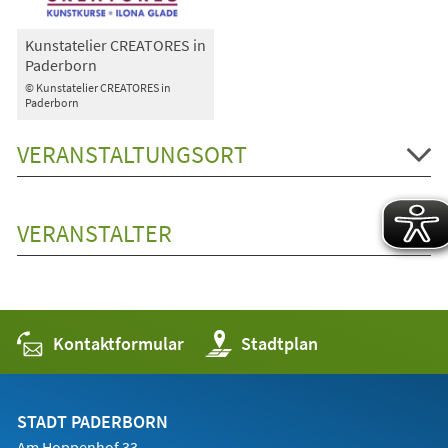
Kunstatelier CREATORES in
Paderborn
© Kunstatelier CREATORES in
Paderborn
VERANSTALTUNGSORT
VERANSTALTER
Kontaktformular
(Öffnet
Stadtplan
in
einem
neuen
Tab)
STADT PADERBORN
Am Hoppenhof 33