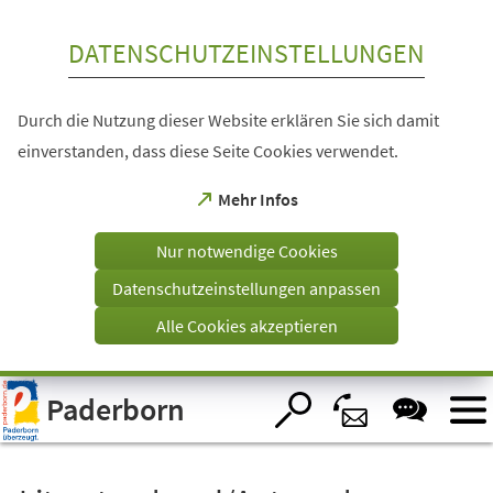
Inhalt anspringen
DATENSCHUTZEINSTELLUNGEN
Durch die Nutzung dieser Website erklären Sie sich damit
einverstanden, dass diese Seite Cookies verwendet.
(Öffnet
Mehr Infos
in
einem
Nur notwendige Cookies
neuen
Tab)
Datenschutzeinstellungen anpassen
Alle Cookies akzeptieren
Visuelle
Paderborn
Assistenzsoftware
öffnen.