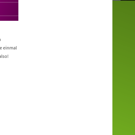
n
e einmal
also!