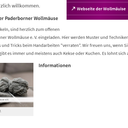
erzlich willkommen.
(Öffnet
Webseite der Wollmäuise
in
 der Paderborner Wollmäuse
einem
neuen
keln, sind herzlich zum offenen
Tab)
orner Wollmäuse e. V. eingeladen. Hier werden Muster und Technike
 und Tricks beim Handarbeiten "verraten". Wir freuen uns, wenn Si
gibt es immer und meistens auch Kekse oder Kuchen. Es lohnt sich 
Informationen
.