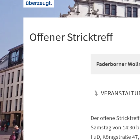
+
1
Offener Stricktreff
Paderborner Wollm
VERANSTALTU
Der offene Stricktreff
Veranstaltungsinformationen
Samstag von 14:30 b
FuD, Königstraße 47,