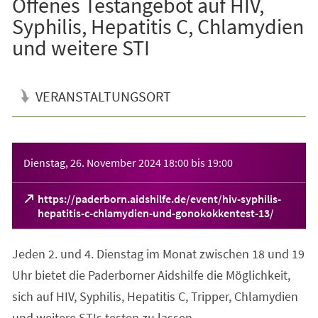
Offenes Testangebot auf HIV,
Syphilis, Hepatitis C, Chlamydien
und weitere STI
VERANSTALTUNGSORT
Veranstaltungsinformationen
Dienstag, 26. November 2024
18:00
bis
19:00
https://paderborn.aidshilfe.de/event/hiv-syphilis-
(Öffnet
hepatitis-c-chlamydien-und-gonokokkentest-13/
in
einem
Jeden 2. und 4. Dienstag im Monat zwischen 18 und 19
neuen
Tab)
Uhr bietet die Paderborner Aidshilfe die Möglichkeit,
sich auf HIV, Syphilis, Hepatitis C, Tripper, Chlamydien
und weitere STIs testen zu lassen.