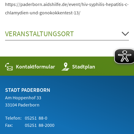
https://paderborn.aidshilfe.de/event/hiv-syphilis-hepatitis-c-
chlamydien-und-gonokokkentest-13/
VERANSTALTUNGSORT
Kontaktformular
(Öffnet
Stadtplan
in
einem
neuen
Tab)
STADT PADERBORN
Am Hoppenhof 33
33104 Paderborn
Telefon:
05251 88-0
Fax:
05251 88-2000