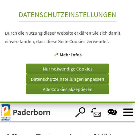
Inhalt anspringen
DATENSCHUTZEINSTELLUNGEN
Durch die Nutzung dieser Website erklären Sie sich damit
einverstanden, dass diese Seite Cookies verwendet.
(Öffnet
Mehr Infos
in
einem
Nur notwendige Cookies
neuen
Tab)
Datenschutzeinstellungen anpassen
Alle Cookies akzeptieren
Visuelle
Paderborn
Assistenzsoftware
öffnen.