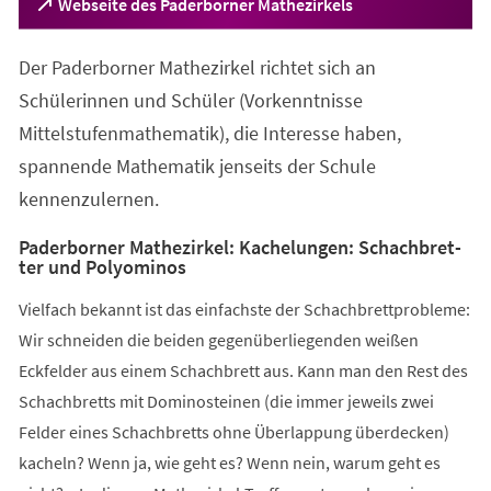
(Öffnet
Webseite des Paderborner Mathezirkels
in
einem
Der Paderborner Mathezirkel richtet sich an
neuen
Tab)
Schülerinnen und Schüler (Vorkenntnisse
Mittelstufenmathematik), die Interesse haben,
spannende Mathematik jenseits der Schule
kennenzulernen.
Paderborner Mathezirkel: Ka­che­lun­gen: Schach­bret­
ter und Po­ly­o­mi­nos
Vielfach bekannt ist das einfachste der Schachbrettprobleme:
Wir schneiden die beiden gegenüberliegenden weißen
Eckfelder aus einem Schachbrett aus. Kann man den Rest des
Schachbretts mit Dominosteinen (die immer jeweils zwei
Felder eines Schachbretts ohne Überlappung überdecken)
kacheln? Wenn ja, wie geht es? Wenn nein, warum geht es