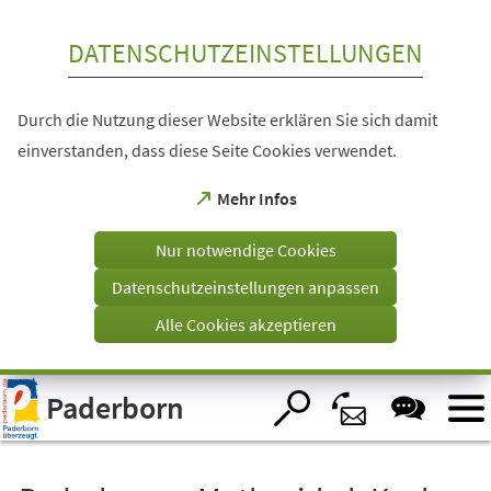
Inhalt anspringen
DATENSCHUTZEINSTELLUNGEN
Durch die Nutzung dieser Website erklären Sie sich damit
einverstanden, dass diese Seite Cookies verwendet.
(Öffnet
Mehr Infos
in
einem
Nur notwendige Cookies
neuen
Tab)
Datenschutzeinstellungen anpassen
Alle Cookies akzeptieren
Visuelle
Paderborn
Assistenzsoftware
öffnen.