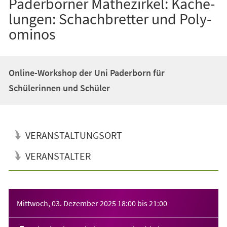
Paderborner Mathezirkel: Ka­che­
lun­gen: Schach­bret­ter und Po­ly­
o­mi­nos
Online-Workshop der Uni Paderborn für
Schülerinnen und Schüler
VERANSTALTUNGSORT
VERANSTALTER
Veranstaltungsinformationen
Mittwoch, 03. Dezember 2025
18:00
bis
21:00