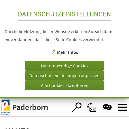
Inhalt anspringen
DATENSCHUTZEINSTELLUNGEN
Durch die Nutzung dieser Website erklären Sie sich damit
einverstanden, dass diese Seite Cookies verwendet.
(Öffnet
Mehr Infos
in
einem
Nur notwendige Cookies
neuen
Tab)
Datenschutzeinstellungen anpassen
Alle Cookies akzeptieren
Visuelle
Paderborn
Assistenzsoftware
öffnen.