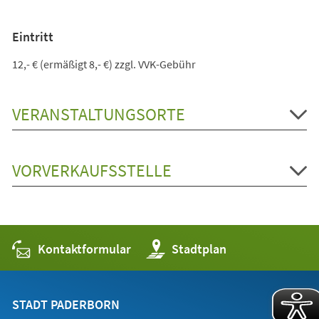
Eintritt
12,- € (ermäßigt 8,- €) zzgl. VVK-Gebühr
VERANSTALTUNGSORTE
VORVERKAUFSSTELLE
Kontaktformular
(Öffnet
Stadtplan
in
einem
neuen
Tab)
STADT PADERBORN