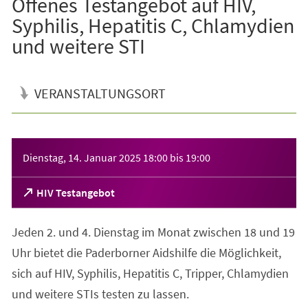
Offenes Testangebot auf HIV,
Syphilis, Hepatitis C, Chlamydien
und weitere STI
VERANSTALTUNGSORT
Veranstaltungsinformationen
Dienstag, 14. Januar 2025
18:00
bis
19:00
(Öffnet
HIV Testangebot
in
einem
Jeden 2. und 4. Dienstag im Monat zwischen 18 und 19
neuen
Tab)
Uhr bietet die Paderborner Aidshilfe die Möglichkeit,
sich auf HIV, Syphilis, Hepatitis C, Tripper, Chlamydien
und weitere STIs testen zu lassen.