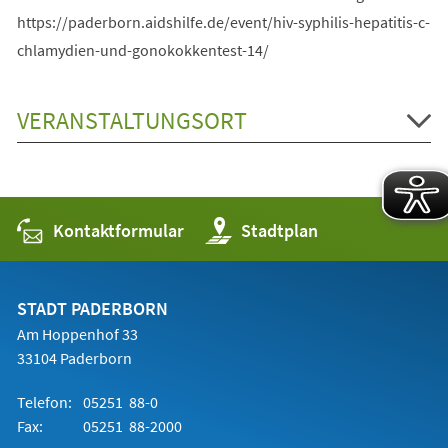
https://paderborn.aidshilfe.de/event/hiv-syphilis-hepatitis-c-
chlamydien-und-gonokokkentest-14/
VERANSTALTUNGSORT
Kontaktformular
(Öffnet
Stadtplan
in
einem
neuen
Tab)
STADT PADERBORN
Am Hoppenhof 33
33104 Paderborn
Telefon:
05251 88-0
Fax:
05251 88-2000