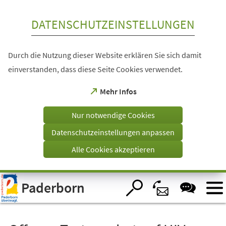
Inhalt anspringen
DATENSCHUTZEINSTELLUNGEN
Durch die Nutzung dieser Website erklären Sie sich damit
einverstanden, dass diese Seite Cookies verwendet.
(Öffnet
Mehr Infos
in
einem
Nur notwendige Cookies
neuen
Tab)
Datenschutzeinstellungen anpassen
Alle Cookies akzeptieren
Visuelle
Paderborn
Assistenzsoftware
öffnen.