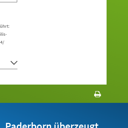
ührt:
lis-
14/
Paderborn überzeugt.