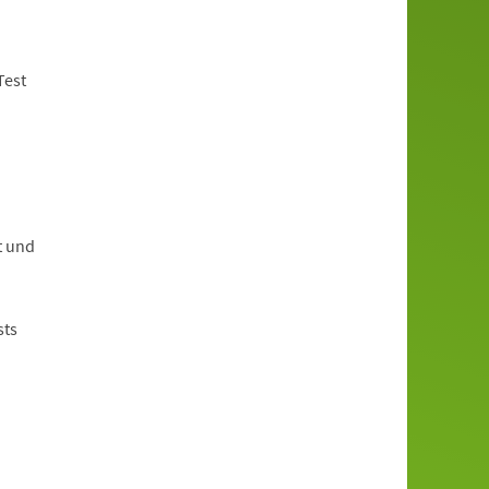
Test
t und
sts
.