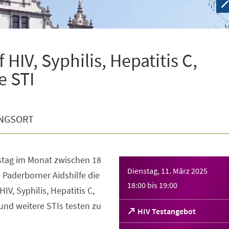
HIV, Syphilis, Hepatitis C,
e STI
NGSORT
stag im Monat zwischen 18
Dienstag, 11. März 2025
 Paderborner Aidshilfe die
18:00
bis
19:00
HIV, Syphilis, Hepatitis C,
und weitere STIs testen zu
(Öffnet
HIV Testangebot
in