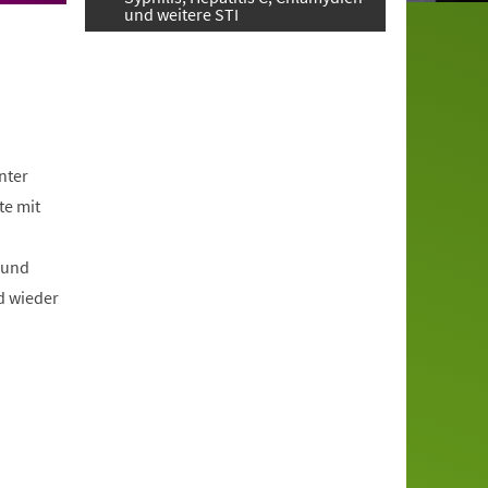
und weitere STI
nter
te mit
 und
d wieder