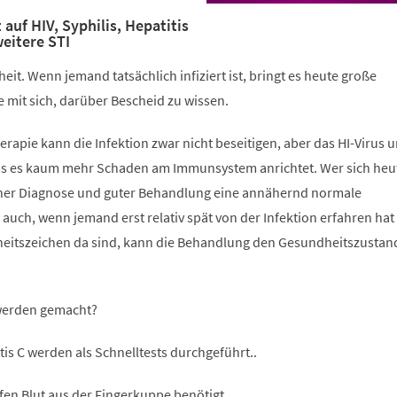
einem
neuen
auf HIV, Syphilis, Hepatitis
eitere STI
Tab)
rheit. Wenn jemand tatsächlich infiziert ist, bringt es heute große
e mit sich, darüber Bescheid zu wissen.
erapie kann die Infektion zwar nicht beseitigen, aber das HI-Virus u
ass es kaum mehr Schaden am Immunsystem anrichtet. Wer sich heu
 früher Diagnose und guter Behandlung eine annähernd normale
uch, wenn jemand erst relativ spät von der Infektion erfahren hat
nkheitszeichen da sind, kann die Behandlung den Gesundheitszustan
werden gemacht?
tis C werden als Schnelltests durchgeführt..
fen Blut aus der Fingerkuppe benötigt.