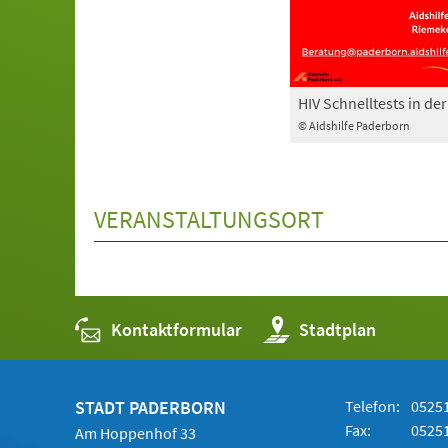
HIV Schnelltests in der
© Aidshilfe Paderborn
VERANSTALTUNGSORT
Kontaktformular
(Öffnet
Stadtplan
in
einem
neuen
Tab)
STADT PADERBORN
Telefon:
05251
Fax:
05251
Am Hoppenhof 33