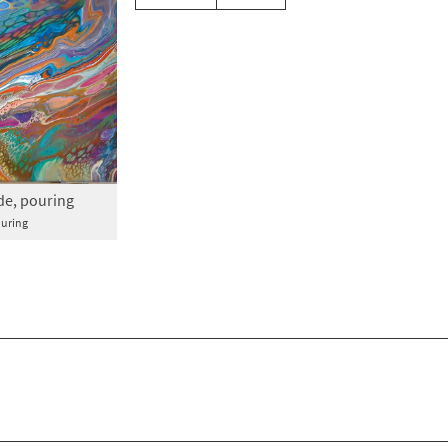
de, pouring
ouring