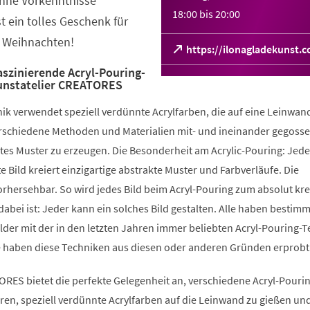
hne Vorkenntnisse
18:00
bis
20:00
t ein tolles Geschenk für
u Weihnachten!
(Öffnet
https://ilonagladekunst.
in
szinierende Acryl-Pouring-
einem
unstatelier CREATORES
neuen
Tab)
ik verwendet speziell verdünnte Acrylfarben, die auf eine Leinwan
rschiedene Methoden und Materialien mit- und ineinander gegoss
tes Muster zu erzeugen. Die Besonderheit am Acrylic-Pouring: Jede
e Bild kreiert einzigartige abstrakte Muster und Farbverläufe. Die
orhersehbar. So wird jedes Bild beim Acryl-Pouring zum absolut kre
dabei ist: Jeder kann ein solches Bild gestalten. Alle haben bestim
der mit der in den letzten Jahren immer beliebten Acryl-Pouring-T
le haben diese Techniken aus diesen oder anderen Gründen erprobt
ORES bietet die perfekte Gelegenheit an, verschiedene Acryl-Pourin
en, speziell verdünnte Acrylfarben auf die Leinwand zu gießen un