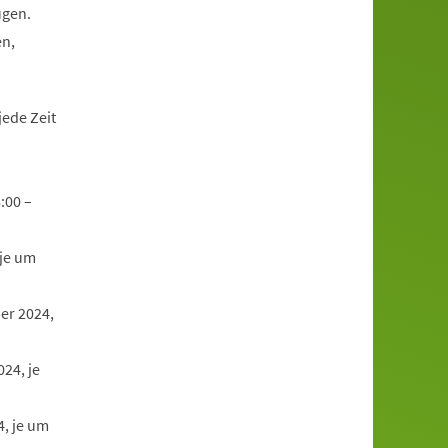
ugen.
en,
ede Zeit
:00 –
je um
er 2024,
24, je
, je um