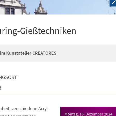
uring-Gießtechniken
im Kunstatelier CREATORES
NGSORT
R
nheit: verschiedene Acryl-
Montag, 16. Dezember 2024