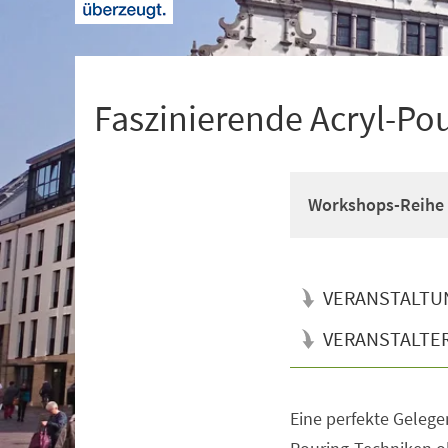
+
1
Faszinierende Acryl-Po
Workshops-Reihe 
VERANSTALTU
VERANSTALTE
Eine perfekte Gelege
Veranstaltungsinformationen