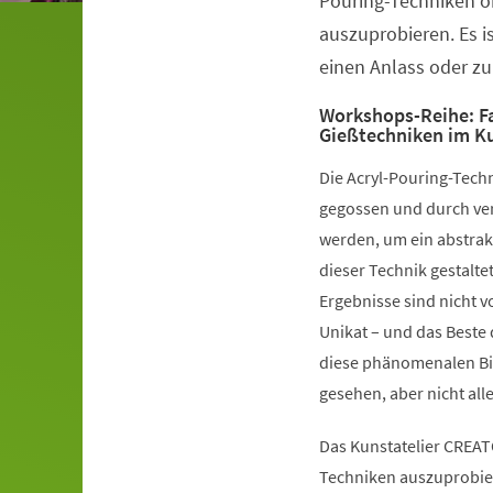
Pouring-Techniken o
auszuprobieren. Es is
einen Anlass oder z
Workshops-Reihe: Fa
Gießtechniken im K
Die Acryl-Pouring-Techn
gegossen und durch ve
werden, um ein abstrak
dieser Technik gestaltet
Ergebnisse sind nicht v
Unikat – und das Beste 
diese phänomenalen Bil
gesehen, aber nicht al
Das Kunstatelier CREAT
Techniken auszuprobier