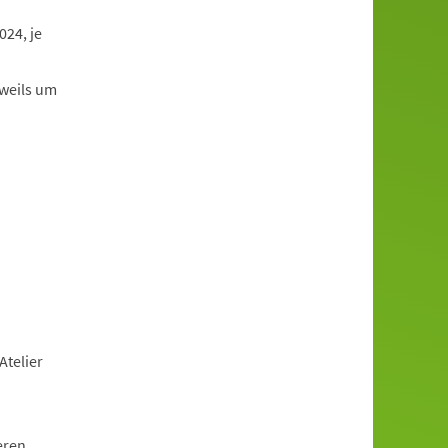
24, je
eweils um
Atelier
eren,