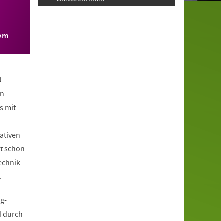
com
d
en
s mit
ativen
mt schon
echnik
.
g-
d durch