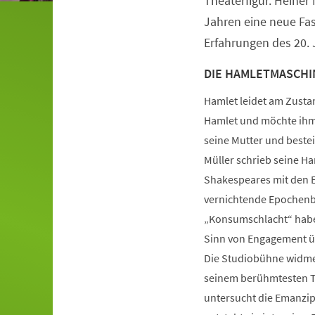
Theaterfigur. Heiner 
Jahren eine neue Fa
Erfahrungen des 20. 
DIE HAMLETMASCHIN
Hamlet leidet am Zustan
Hamlet und möchte ihm 
seine Mutter und bestei
Müller schrieb seine Ha
Shakespeares mit den E
vernichtende Epochenbi
„Konsumschlacht“ haben
Sinn von Engagement üb
Die Studiobühne widmet
seinem berühmtesten The
untersucht die Emanzipa