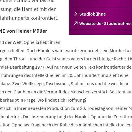
Müller schrieb vor fast 60
ssung, die Hamlet mit den
Studiobühne
Jahrhunderts konfrontiert.
(Öffnet
Website der Studiobühne
in
E von Heiner Müller
einem
neuen
d der Welt. Ophelia liebt ihren
Tab)
gern helfen. Doch Hamlets Vater wurde ermordet, sein Mörder hei
gt den Thron – und der Geist seines Vaters fordert blutige Rache. H
mlet-Bearbeitung 1977. Auf nur neun Seiten Text konfrontiert er d
rfahrungen des Intellektuellen im 20. Jahrhundert und zieht eine
lanz. Zwei Weltkriege, Faschismus, Stalinismus und die westliche
 den Glauben an die Vernunft des Menschen zerstört. So steht au
erhaupt in Frage. Wo findet sich Hoffnung?
 sich in Ihrer neuesten Produktion zum 30. Todestag von Heiner M
atertext. Die Inszenierung folgt der Hamlet-Figur in die Zerstöru
tion Ophelias, fragt nach der Rolle des männlichen Intellektuellen