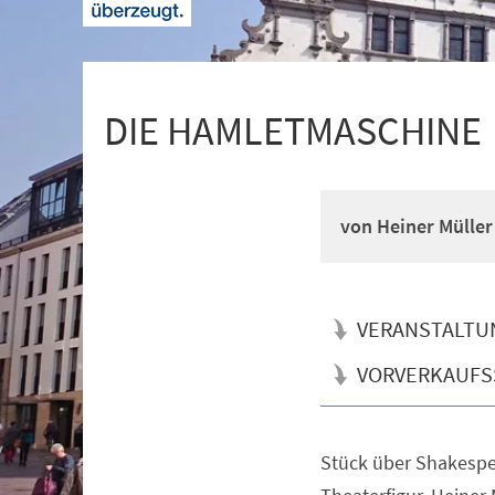
+
1
DIE HAMLETMASCHINE
von Heiner Müller
VERANSTALTU
VORVERKAUFS
Stück über Shakesp
Veranstaltungsinformationen