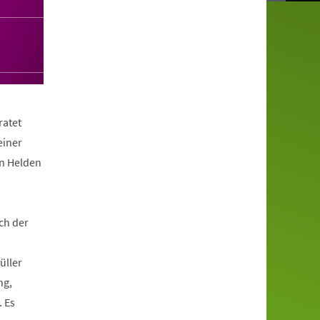
ratet
einer
en Helden
ch der
üller
ng,
. Es