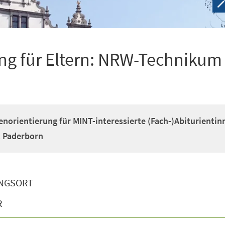
ung für Eltern: NRW-Technikum
enorientierung für MINT-interessierte (Fach-)Abiturientin
t Paderborn
NGSORT
R