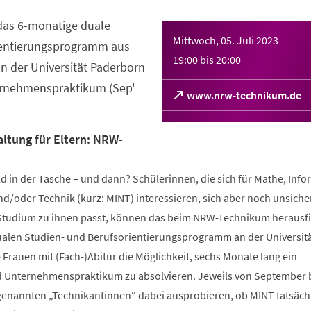
das 6-monatige duale
Mittwoch, 05. Juli 2023
ientierungsprogramm aus
19:00
bis
20:00
 der Universität Paderborn
rnehmenspraktikum (Sep'
(Öffnet
www.nrw-technikum.de
in
einem
neuen
altung für Eltern: NRW-
Tab)
ald in der Tasche – und dann? Schülerinnen, die sich für Mathe, Info
/oder Technik (kurz: MINT) interessieren, sich aber noch unsicher
Studium zu ihnen passt, können das beim NRW-Technikum herausf
alen Studien- und Berufsorientierungsprogramm an der Universit
Frauen mit (Fach-)Abitur die Möglichkeit, sechs Monate lang ein
Unternehmenspraktikum zu absolvieren. Jeweils von September 
enannten „Technikantinnen“ dabei ausprobieren, ob MINT tatsäch