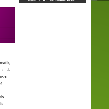
rmatik,
 sind,
inden.
ät
bis
lich