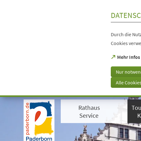
Inhalt anspringen
DATENSC
Durch die Nutz
Cookies verwe
(Öffnet
Mehr Infos
in
einem
Nur notwen
neuen
Tab)
Alle Cookie
Visuelle
Assistenzsoftware
Rathaus
Tou
öffnen.
Mit
Service
K
der
Tastatur
erreichbar
über
ALT