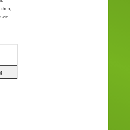
l.
uchen,
owie
ig