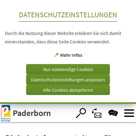
Inhalt anspringen
DATENSCHUTZEINSTELLUNGEN
Durch die Nutzung dieser Website erklären Sie sich damit
einverstanden, dass diese Seite Cookies verwendet.
(Öffnet
Mehr Infos
in
einem
Nur notwendige Cookies
neuen
Tab)
Datenschutzeinstellungen anpassen
Alle Cookies akzeptieren
Visuelle
Paderborn
Assistenzsoftware
öffnen.