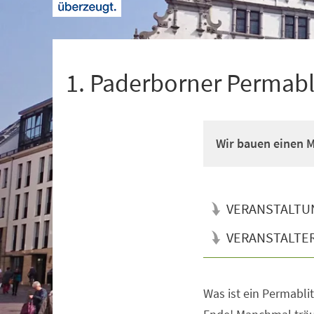
+
1
1. Paderborner Permabli
Wir bauen einen M
VERANSTALTU
VERANSTALTE
Was ist ein Permablit
Veranstaltungsinformationen