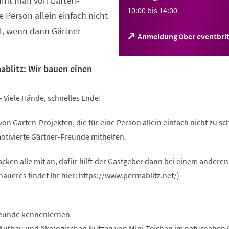
umt man von Garten-
10:00
bis
14:00
ne Person allein einfach nicht
ll, wenn dann Gärtner-
(Öffnet
Anmeldung über eventbri
in
einem
neuen
ablitz: Wir bauen einen
Tab)
- Viele Hände, schnelles Ende!
 Garten-Projekten, die für eine Person allein einfach nicht zu sc
motivierte Gärtner-Freunde mithelfen.
cken alle mit an, dafür hilft der Gastgeber dann bei einem anderen
naueres findet Ihr hier: https://www.permablitz.net/)
reunde kennenlernen
 Aufbau und ökologischen Nutzen von Mini-Teichen im naturnahen 