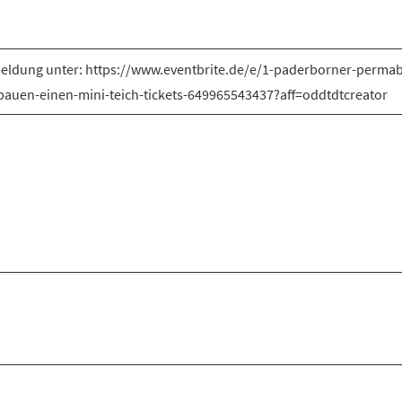
ldung unter: https://www.eventbrite.de/e/1-paderborner-permabl
bauen-einen-mini-teich-tickets-649965543437?aff=oddtdtcreator