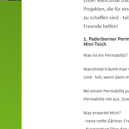
Ende! Manchmal trä
Projekten, die für ei
zu schaffen sind - to
Freunde helfen!
1. Paderborner Perm
Mini-Teich
Was ist ein Permablitz? 
Manchmal träumt man von
sind - toll, wenn dann 
Bei einem Permablitz pa
Permablitz mit aus. (Ge
Was erwartet Mich?
- neue nette Gärtner-F
- Kurzvortrag über den