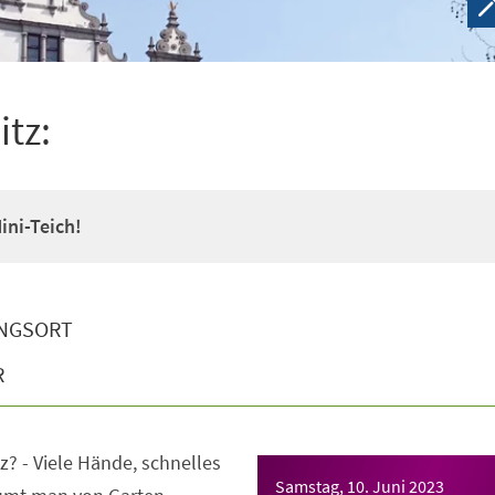
tz:
ini-Teich!
NGSORT
R
z? - Viele Hände, schnelles
Samstag, 10. Juni 2023