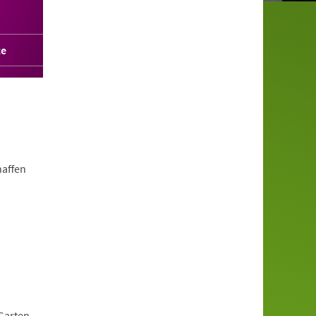
te
haffen
Garten